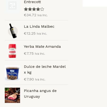
Entrecott
€
34.72
Valorado
Iva Inc.
con
4.00
de 5
La Linda Malbec
€
12.25
Iva Inc.
Yerba Mate Amanda
€
7.75
Iva Inc.
Dulce de leche Mardel
x kg
€
7.90
Iva Inc.
Picanha angus de
Uruguay