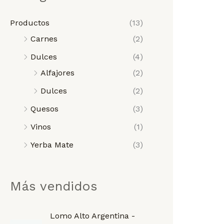
n
x
Productos
(13)
i
i
Carnes
(2)
m
m
Dulces
(4)
o
o
Alfajores
(2)
Dulces
(2)
Quesos
(3)
Vinos
(1)
Yerba Mate
(3)
Más vendidos
Lomo Alto Argentina -